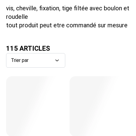
vis, cheville, fixation, tige filtée avec boulon et
Location Défonceuse
roudelle
tout produit peut etre commandé sur mesure
Location Aspirateur
115 ARTICLES
Location Compresseur
Location Sableuse
Location Banjo et Boîte de charge
Location Bétonnière
Location Goulotte à gravat