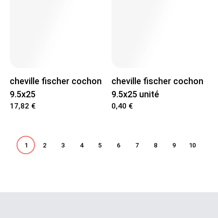
cheville fischer cochon
cheville fischer cochon
9.5x25
9.5x25 unité
17,82 €
0,40 €
1
2
3
4
5
6
7
8
9
10