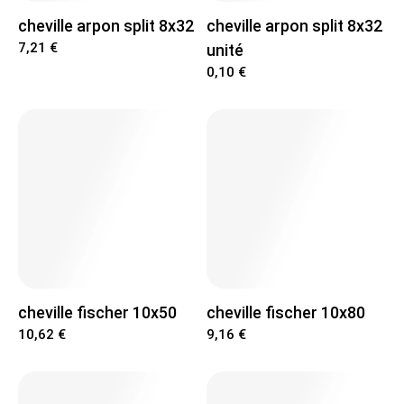
Location Chauffage et Deshumidificateur
cheville arpon split 8x32
cheville arpon split 8x32
7,21 €
unité
0,10 €
Location Rabot
cheville fischer 10x50
cheville fischer 10x80
10,62 €
9,16 €